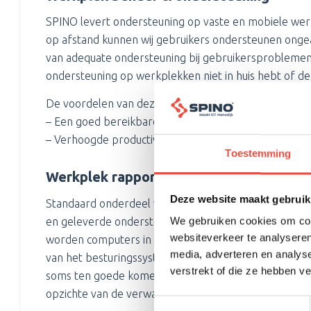
SPINO levert ondersteuning op vaste en mobiele we
op afstand kunnen wij gebruikers ondersteunen ongeac
van adequate ondersteuning bij gebruikersproblemen. D
ondersteuning op werkplekken niet in huis hebt of d
De voordelen van deze dienst zijn:
– Een goed bereikbare servicedesk met deskundige 
– Verhoogde productiviteit van jouw gebruikers.
Toestemming
Werkplek rapportage
Deze website maakt gebruik
Standaard onderdeel van onze dienstverlening is uit
en geleverde ondersteuning. Er wordt bekeken of de
We gebruiken cookies om cont
websiteverkeer te analyseren
worden computers in de loop van de tijd langzamer 
media, adverteren en analys
van het besturingssysteem en van applicaties. Een en
verstrekt of die ze hebben v
soms ten goede komen. Door onze rapportage weet ji
opzichte van de verwachting.
Toestemmingsselectie