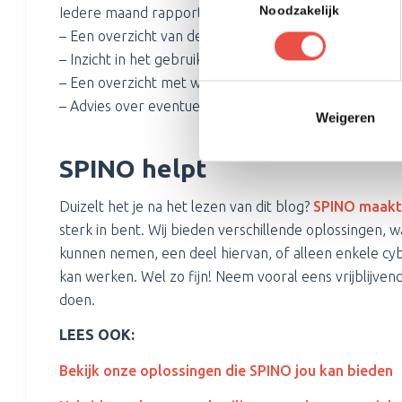
Noodzakelijk
Iedere maand rapporteren wij jou de status van de wer
– Een overzicht van de status van de werkplekken.
– Inzicht in het gebruik van hardware.
– Een overzicht met waarschuwingen.
– Advies over eventueel te nemen acties.
Weigeren
SPINO helpt
Duizelt het je na het lezen van dit blog?
SPINO maakt 
sterk in bent. Wij bieden verschillende oplossingen, w
kunnen nemen, een deel hiervan, of alleen enkele cybe
kan werken. Wel zo fijn! Neem vooral eens vrijblijve
doen.
LEES OOK:
Bekijk onze oplossingen die SPINO jou kan bieden