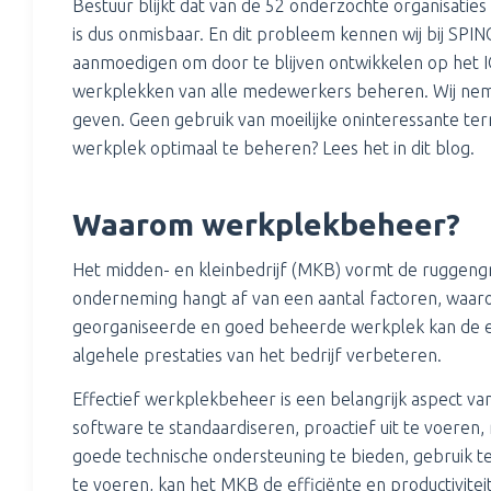
Bestuur blijkt dat van de 52 onderzochte organisatie
is dus onmisbaar. En dit probleem kennen wij bij SPINO.
aanmoedigen om door te blijven ontwikkelen op het ICT 
werkplekken van alle medewerkers beheren. Wij nemen
geven. Geen gebruik van moeilijke oninteressante t
werkplek optimaal te beheren? Lees het in dit blog.
Waarom werkplekbeheer?
Het midden- en kleinbedrijf (MKB) vormt de ruggeng
onderneming hangt af van een aantal factoren, waa
georganiseerde en goed beheerde werkplek kan de eff
algehele prestaties van het bedrijf verbeteren.
Effectief werkplekbeheer is een belangrijk aspect v
software te standaardiseren, proactief uit te voeren
goede technische ondersteuning te bieden, gebruik t
te voeren, kan het MKB de efficiënte en productivit