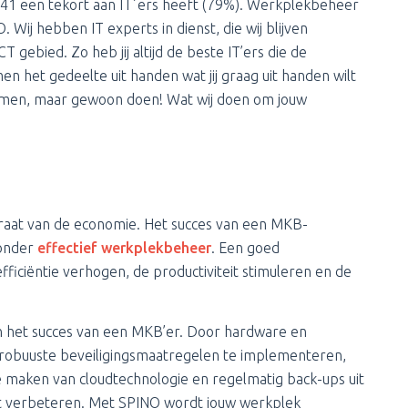
s 41 een tekort aan IT´ers heeft (79%). Werkplekbeheer
 Wij hebben IT experts in dienst, die wij blijven
gebied. Zo heb jij altijd de beste IT’ers die de
 het gedeelte uit handen wat jij graag uit handen wilt
ermen, maar gewoon doen! Wat wij doen om jouw
raat van de economie. Het succes van een MKB-
ronder
effectief werkplekbeheer
. Een goed
iciëntie verhogen, de productiviteit stimuleren en de
an het succes van een MKB’er. Door hardware en
, robuuste beveiligingsmaatregelen te implementeren,
e maken van cloudtechnologie en regelmatig back-ups uit
eit verbeteren. Met SPINO wordt jouw werkplek