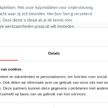
rkplekken. Met onze hulpmiddelen voor ondersteuning
ht waar zij zich bevinden. Hierdoor ben jij verzekerd
eze dienst is ideaal als je de kennis voor
eze werkzaamheden graag uit wilt besteden.
medewerkers.
Details
 van cookies
gebreide rapportage over de status van jouw systemen
 werkplekken nog voldoen voor de gebruikers. Vaak
ent en advertenties te personaliseren, om functies voor social
. Ook delen we informatie over uw gebruik van onze site met on
doordat ze steeds zwaarder belast worden door updates
e. Deze partners kunnen deze gegevens combineren met andere i
kele computer gericht vervangen kan de productiviteit
erzameld op basis van uw gebruik van hun services.
j in ieder geval hoe jouw werkplekken presteren ten