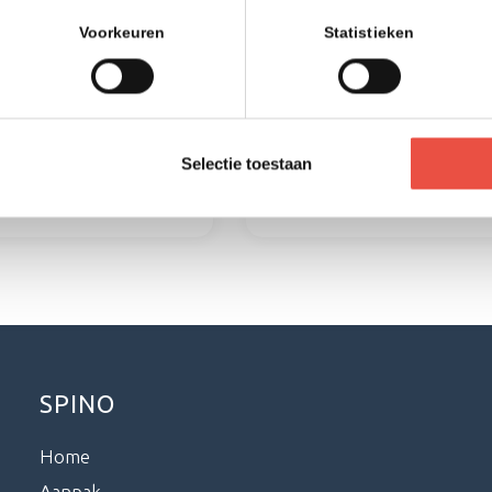
Cybersecurity Cultuur
 hybride werken. Is jouw
Voorkeuren
Statistieken
al klaar voor? Lees in dit
Creëer een Goede Cybersec
les over hybride
Cultuur. Hoe? Dit zijn de
Download hieronder
belangrijkste elementen vo
een goede security cultuur.
Download hieronder gratis.
Selectie toestaan
en
Downloaden
SPINO
Home
Aanpak