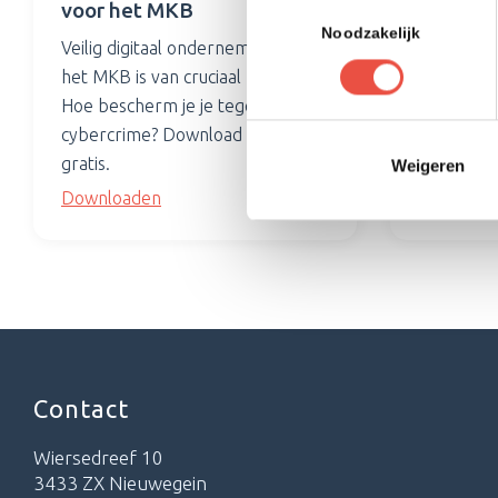
voor het MKB
Toestemmingsselectie
Gids voor
Noodzakelijk
Veilig digitaal ondernemen voor
bedrijf er 
het MKB is van cruciaal belang.
e-book al
Hoe bescherm je je tegen
werken. 
cybercrime? Download hieronder
gratis.
gratis.
Weigeren
Download
Downloaden
Contact
Wiersedreef 10
3433 ZX Nieuwegein