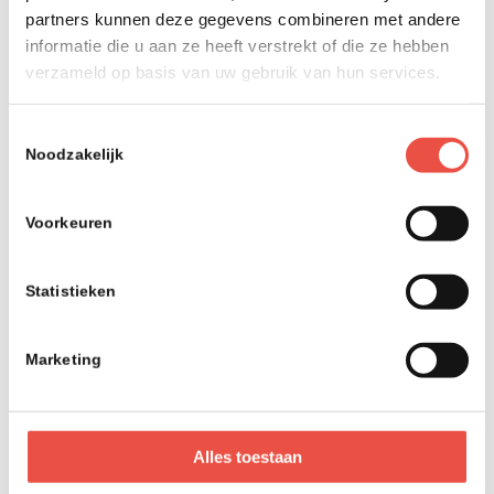
zien.
partners kunnen deze gegevens combineren met andere
Click here
to see full terms of conditions in English.
informatie die u aan ze heeft verstrekt of die ze hebben
verzameld op basis van uw gebruik van hun services.
Contactgegevens
SPINO Managed Services B.V.
Toestemmingsselectie
Noodzakelijk
Wiersedreef 10
3433 ZX Nieuwegein
Voorkeuren
KvK Utrecht 30116011
Statistieken
Marketing
De koffie staat klaar
Wiersedreef 10
Alles toestaan
3433 ZX Nieuwegein