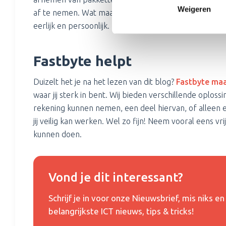
Weigeren
af te nemen. Wat maakt ons zo speciaal? We doen al
eerlijk en persoonlijk. En daar wijken we niet van af.
Fastbyte helpt
Duizelt het je na het lezen van dit blog?
Fastbyte ma
waar jij sterk in bent. Wij bieden verschillende oploss
rekening kunnen nemen, een deel hiervan, of alleen 
jij veilig kan werken. Wel zo fijn! Neem vooral eens v
kunnen doen.
Vond je dit interessant?
Schrijf je in voor onze Nieuwsbrief, mis niks 
belangrijkste ICT nieuws, tips & tricks!