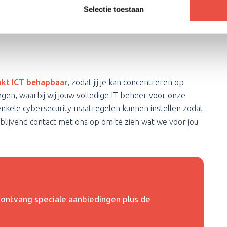
Selectie toestaan
les met onze kernwaarden: behulpzaam, deskundig,
akt ICT behapbaar
, zodat jij je kan concentreren op
ingen, waarbij wij jouw volledige IT beheer voor onze
enkele cybersecurity maatregelen kunnen instellen zodat
rijblijvend contact met ons op om te zien wat we voor jou
en ontvang speciale aanbiedingen plus de