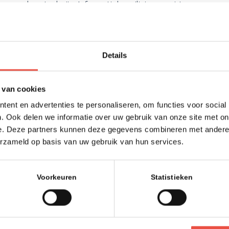
 complexe taak zijn. Informatiebeveiliging vereist
gen te gaan. Een cruciaal voordeel is dan, dat het door
uiste gegevens- en informatiebeveiligingsbeleid. Met
externe IT-bedrijf ligt.
Details
wijde bronnen
 van cookies
 grenzen te verleggen door de beste specialisten uit
 wereld met elkaar in contact te brengen. Fastbyte heeft
ent en advertenties te personaliseren, om functies voor social
. Ook delen we informatie over uw gebruik van onze site met on
 in huis om jou te voorzien van de beste
e. Deze partners kunnen deze gegevens combineren met andere i
erzameld op basis van uw gebruik van hun services.
Voorkeuren
Statistieken
uis heeft en verschillende partner statussen, nemen we
 geven. We maken geen gebruik van moeilijke
oor tot jij als klant tevreden bent. Naast het
ren van jouw IT, is het ook mogelijk losse IT-diensten