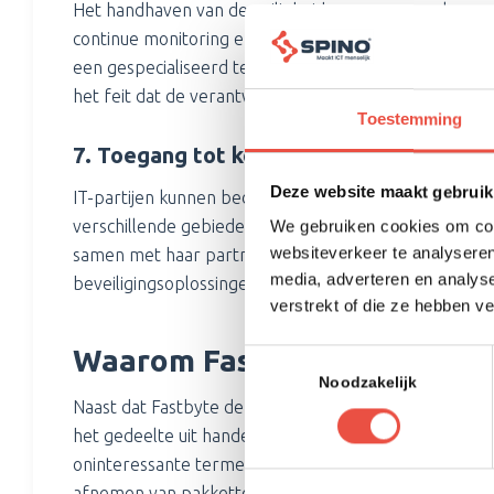
Het handhaven van de veiligheid van gegevens kan een
continue monitoring en investering om bedreigingen te
een gespecialiseerd team wordt gemonitord, met de j
het feit dat de verantwoording in dit geval dus bij het 
Toestemming
7. Toegang tot kennis, kunde en wereld
Deze website maakt gebruik
IT-partijen kunnen bedrijven helpen hun operationele
verschillende gebieden in verschillende delen van de
We gebruiken cookies om cont
websiteverkeer te analyseren
samen met haar partners de juiste kennis en expertise
media, adverteren en analys
beveiligingsoplossingen voor je werkplek.
verstrekt of die ze hebben v
Waarom Fastbyte?
Toestemmingsselectie
Noodzakelijk
Naast dat Fastbyte de juiste kennis en expertise in h
het gedeelte uit handen wat jij graag uit handen wilt
oninteressante termen, maar gewoon doen. We zetten d
afnemen van pakketten voor het uitbesteden en monito