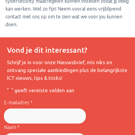
cybersecurity maatregelen kunnen instellen zodat jij veilig
kan werken. Wel zo fijn! Neem vooral eens vrijblijvend
contact met ons op om te zien wat we voor jou kunnen
doen.
Vond je dit interessant?
Schrijf je in voor onze Nieuwsbrief, mis niks en
ontvang speciale aanbiedingen plus de belangrijkste
ICT nieuws, tips & tricks!
"
" geeft vereiste velden aan
*
E-mailadres *
Naam *