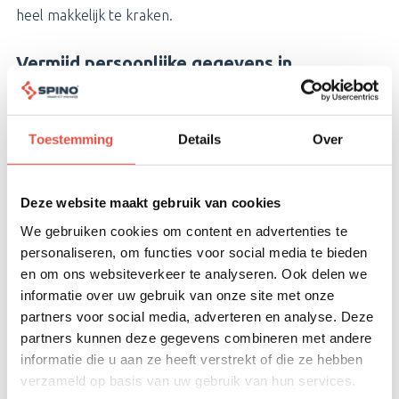
heel makkelijk te kraken.
Vermijd persoonlijke gegevens in
wachtwoorden
Wachtwoorden die bestaan uit persoonlijke gegevens,
Toestemming
Details
Over
zoals de naam van je huisdier of de plaatsnaam waar je
woonachtig bent, zijn ook makkelijk te kraken. Vermijd dit
dus bij het maken van een uniek en sterk wachtwoord.
Deze website maakt gebruik van cookies
We gebruiken cookies om content en advertenties te
Hergebruik geen wachtwoorden voor
meerdere accounts
personaliseren, om functies voor social media te bieden
en om ons websiteverkeer te analyseren. Ook delen we
Wachtwoorden kunnen in een datalek voorkomen, ook
informatie over uw gebruik van onze site met onze
zonder dat je dit weet of door hebt. Bij het hergebruiken
partners voor social media, adverteren en analyse. Deze
van wachtwoorden voor meerdere accounts, betekent
partners kunnen deze gegevens combineren met andere
het dat ook de andere accounts niet veilig zijn. Het
informatie die u aan ze heeft verstrekt of die ze hebben
hergebruiken van wachtwoorden maakt het dus voor een
verzameld op basis van uw gebruik van hun services.