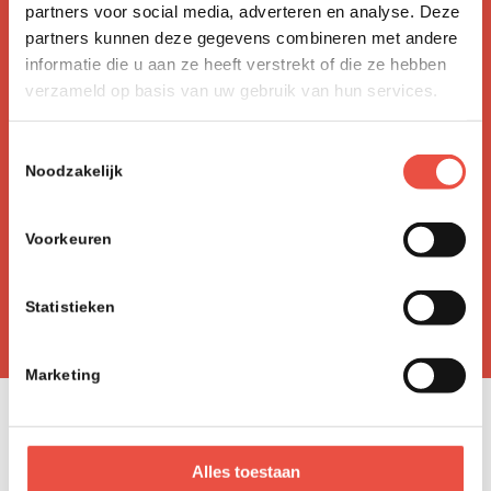
partners voor social media, adverteren en analyse. Deze
ICT nieuws, tips & tricks!
partners kunnen deze gegevens combineren met andere
"
" geeft vereiste velden aan
informatie die u aan ze heeft verstrekt of die ze hebben
*
verzameld op basis van uw gebruik van hun services.
E-mailadres *
Toestemmingsselectie
Noodzakelijk
Naam *
Voorkeuren
Statistieken
Marketing
Alles toestaan