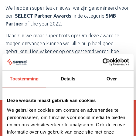
We hebben super leuk nieuws: we zijn genomineerd voor
een
SELECT Partner Awards
in de categorie
SMB
Partner
of the year 2022.
Daar zijn we maar super trots op! Om deze award te
mogen ontvangen kunnen we jullie hulp heel goed
gebruiken. Hoe vaker er op ons gestemd wordt, hoe
groter de kans is dat wij de nominatie in ontvangst mogen
nemen! Stemmen op Fastbyte kun je
hier
doen. Vergeet
na het uitbrengen van je stem niet je stem te verzenden.
Toestemming
Details
Over
Alvast hartelijk bedankt!
Deze website maakt gebruik van cookies
We gebruiken cookies om content en advertenties te
Vond je dit interessant?
personaliseren, om functies voor social media te bieden
en om ons websiteverkeer te analyseren. Ook delen we
Schrijf je in voor onze Nieuwsbrief, mis niks en
informatie over uw gebruik van onze site met onze
ontvang speciale aanbiedingen plus de belangrijkste