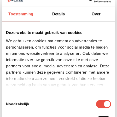
ingezet
om allerlei beveiligingen te omzeilen. Dan kom je
niet weg met een simpel antivirus programma.
Toestemming
Details
Over
Bekijk in 15 stappen of je goed beveiligd
bent
Deze website maakt gebruik van cookies
✅ Gebruik je een antivirus programma, wat continu een
We gebruiken cookies om content en advertenties te
update of patch krijgt?
personaliseren, om functies voor social media te bieden
en om ons websiteverkeer te analyseren. Ook delen we
✅ Kijkt jouw cyberbeveiliging actief naar abnormaal
informatie over uw gebruik van onze site met onze
gebruik?
partners voor social media, adverteren en analyse. Deze
✅ Gaat jouw cyberbeveiliging actief op zoek naar nieuwe
partners kunnen deze gegevens combineren met andere
informatie die u aan ze heeft verstrekt of die ze hebben
bedreigingen?
verzameld op basis van uw gebruik van hun services.
✅ Zorg jij dat alle medewerkers de juiste rollen hebben
en niet zomaar iedereen bij alle wachtwoorden kan, of
Toestemmingsselectie
beschikking heeft over andere gevoelige data?
Noodzakelijk
✅ Maak je gebruik van een back-up systeem voor je data