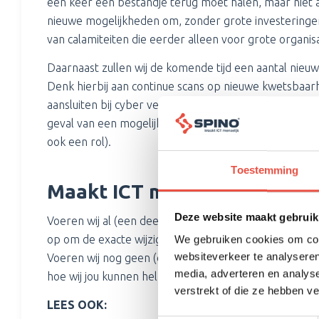
een keer een bestandje terug moet halen, maar niet al
nieuwe mogelijkheden om, zonder grote investeringen 
van calamiteiten die eerder alleen voor grote organi
Daarnaast zullen wij de komende tijd een aantal nieu
Denk hierbij aan continue scans op nieuwe kwetsbaar
aansluiten bij cyber verzekeringen (dat scheelt jou w
geval van een mogelijke datalek (want wij doen dan wel
ook een rol).
Toestemming
Maakt ICT menselijk
Deze website maakt gebruik
Voeren wij al (een deel van) het beheer van jouw ICT
op om de exacte wijzigingen en voordelen te besprek
We gebruiken cookies om cont
websiteverkeer te analyseren
Voeren wij nog geen (deel)beheer voor jou uit? Neem
media, adverteren en analys
hoe wij jou kunnen helpen.
verstrekt of die ze hebben v
LEES OOK: