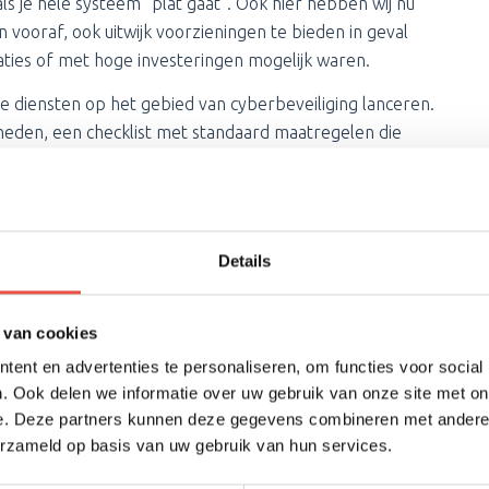
s je hele systeem “plat gaat”. Ook hier hebben wij nu
vooraf, ook uitwijk voorzieningen te bieden in geval
saties of met hoge investeringen mogelijk waren.
we diensten op het gebied van cyberbeveiliging lanceren.
heden, een checklist met standaard maatregelen die
eer veel uitzoeken) en
trainingen
wat te doen in het
 de techniek, maar jij en jouw collega’s hebben hierin
Details
 van cookies
 uit, dan nemen wij in de komende weken contact met je
en.
ent en advertenties te personaliseren, om functies voor social
. Ook delen we informatie over uw gebruik van onze site met on
 dan gerust zelf contact met ons op om te bespreken
e. Deze partners kunnen deze gegevens combineren met andere i
erzameld op basis van uw gebruik van hun services.