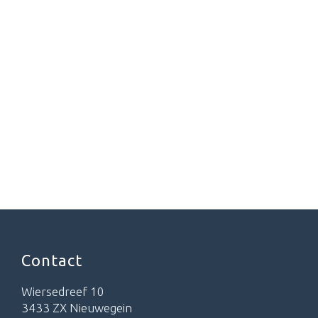
Contact
Wiersedreef 10
3433 ZX Nieuwegein