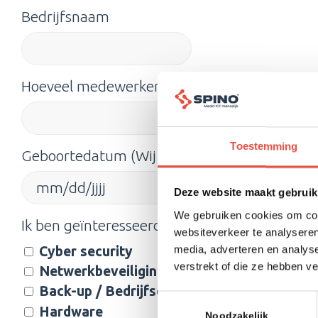
Bedrijfsnaam
Hoeveel medewerkers heeft jouw bedrijf?
Toestemming
Geboortedatum (Wij willen je graag felicitere
Deze website maakt gebruik
MM
slash
We gebruiken cookies om cont
Ik ben geïnteresseerd in (meerdere opties mog
DD
websiteverkeer te analyseren
media, adverteren en analys
Cyber security
slash
verstrekt of die ze hebben v
Netwerkbeveiliging
JJJJ
Back-up / Bedrijfscontinuïteit
Toestemmingsselectie
Hardware
Noodzakelijk