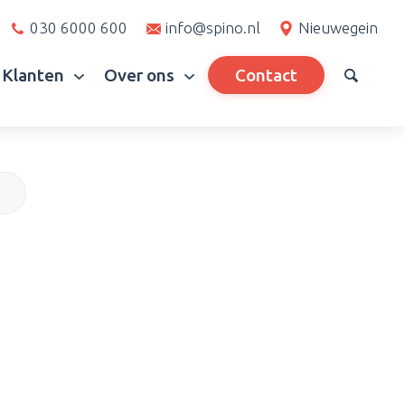
030 6000 600
info@spino.nl
Nieuwegein
Klanten
Over ons
Contact