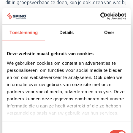
dit in groepsverband te doen, kun je ook leren van wat bij
anderen werkt!
Praktische informatie
Toestemming
Details
Over
Datum
: Donderdag 6 augustus
Tijd
: 14:00-16:00, gevolgd door een afsluitende borrel
Deze website maakt gebruik van cookies
Locatie
: Wiersedreef 10, Nieuwegein
We gebruiken cookies om content en advertenties te
personaliseren, om functies voor social media te bieden
Aantal plaatsen
: Maximaal 8 deelnemers
en om ons websiteverkeer te analyseren. Ook delen we
Per organisatie
: Maximaal 2 personen
informatie over uw gebruik van onze site met onze
partners voor social media, adverteren en analyse. Deze
Kosten
: Deelname is kosteloos voor klanten
partners kunnen deze gegevens combineren met andere
informatie die u aan ze heeft verstrekt of die ze hebben
In verband met het beperkte aantal plekken is
verzameld op basis van uw gebruik van hun services.
aanmelden verplicht.
Toestemmingsselectie