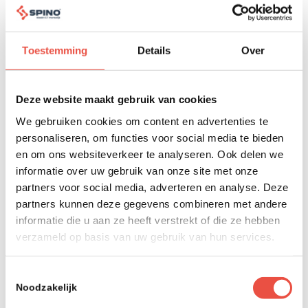
Microsoft 365 logbestanden
verhoogd
Toestemming
Details
Over
Microsoft maakt bekend dat de bewaartermijn
voor Microsoft 365 logbestanden is verhoogd. Wat
Deze website maakt gebruik van cookies
betekent dit voor jou?
We gebruiken cookies om content en advertenties te
personaliseren, om functies voor social media te bieden
Lees meer
en om ons websiteverkeer te analyseren. Ook delen we
informatie over uw gebruik van onze site met onze
partners voor social media, adverteren en analyse. Deze
partners kunnen deze gegevens combineren met andere
Groot nieuws: Fastbyte en
informatie die u aan ze heeft verstrekt of die ze hebben
verzameld op basis van uw gebruik van hun services.
SPINO Technologies
bundelen krachten
Toestemmingsselectie
Noodzakelijk