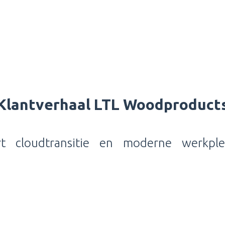
Klantverhaal LTL Woodproduct
ert cloudtransitie en moderne werkpl
s