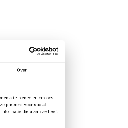
ng bij SPINO. De
iek platform dat
Over
eed aanbod aan
 media te bieden en om ons
ze partners voor social
nformatie die u aan ze heeft