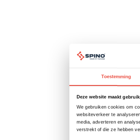
MBOWebshop.nl v
MBO webshop is 
Toestemming
zowel scholen
(gepersonalisee
Deze website maakt gebruik
We gebruiken cookies om cont
Lees meer
websiteverkeer te analyseren
media, adverteren en analys
verstrekt of die ze hebben v