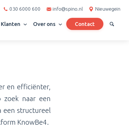
030 6000 600
info@spino.nl
Nieuwegein
Klanten
Over ons
Contact
r en efficiënter,
p zoek naar een
n een structureel
atform KnowBe4.