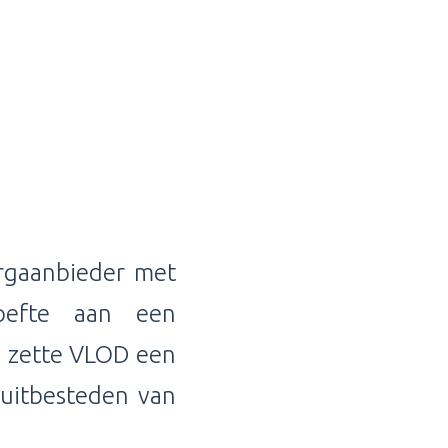
orgaanbieder met
oefte aan een
O zette VLOD een
 uitbesteden van