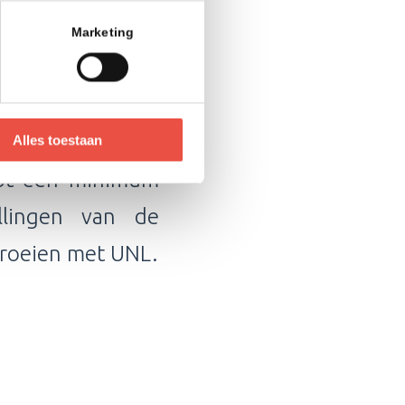
Marketing
and (UNL)
ta- en identity
Alles toestaan
tot een minimum
llingen van de
groeien met UNL.