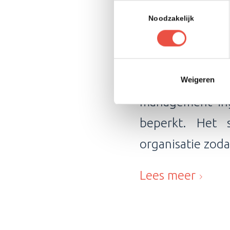
Toestemmingsselectie
Noodzakelijk
Klantver
SPINO heeft vo
Weigeren
management ing
beperkt. Het 
organisatie zod
Lees meer