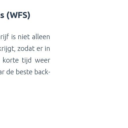
es (WFS)
jf is niet alleen
ijgt, zodat er in
 korte tijd weer
ar de beste back-