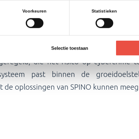
Voorkeuren
Statistieken
haal Universiteiten van Nederl
or UNL een flexibele oplossing voor da
Selectie toestaan
eregeld, die het risico op cybercrime 
systeem past binnen de groeidoelste
at de oplossingen van SPINO kunnen mee