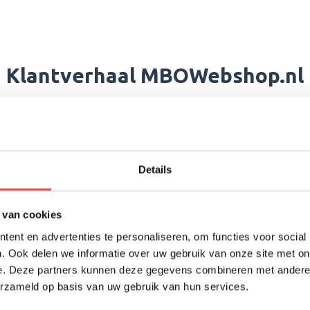
Klantverhaal MBOWebshop.nl
indt kennis, schaalbaarheid en ontzorgi
niet zomaar een webshop. Het is een un
Details
 als leerlingen bedient met een br
rde) leermiddelen.
 van cookies
ent en advertenties te personaliseren, om functies voor social
. Ook delen we informatie over uw gebruik van onze site met on
e. Deze partners kunnen deze gegevens combineren met andere i
erzameld op basis van uw gebruik van hun services.