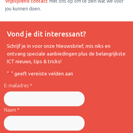
vrijblijvend contact
met ons op om te zien wat we voor
jou kunnen doen.
Vond je dit interessant?
Schrijf je in voor onze Nieuwsbrief, mis niks en
ontvang speciale aanbiedingen plus de belangrijkste
ICT nieuws, tips & tricks!
"
" geeft vereiste velden aan
*
E-mailadres *
Naam *