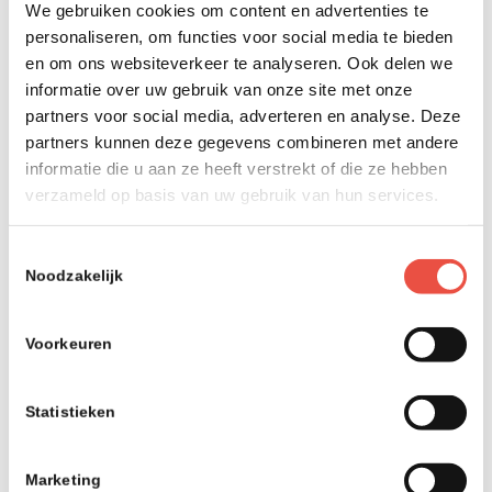
tijd gehad om te patchen. Dit betekent met andere
We gebruiken cookies om content en advertenties te
woorden dat er ‘nul’ dagen zijn verstreken, sinds het
personaliseren, om functies voor social media te bieden
probleem is gevonden. Ontwikkelaars moeten daarom
en om ons websiteverkeer te analyseren. Ook delen we
snel handelen om een patch te maken, zodat de
informatie over uw gebruik van onze site met onze
gebruikers of ICT-beheerders deze kunnen overnemen.
partners voor social media, adverteren en analyse. Deze
partners kunnen deze gegevens combineren met andere
Een kwetsbaarheid is een fout in software, die in dit geval
informatie die u aan ze heeft verstrekt of die ze hebben
dus nog niet is opgelost, waardoor hackers deze kunnen
verzameld op basis van uw gebruik van hun services.
gebruiken om computers en/of netwerken aan te vallen.
Toestemmingsselectie
Best-practices voor
Noodzakelijk
patchmanagement
Voorkeuren
Patchmanagement is cruciaal voor het beveiligen van ICT-
systemen en het verminderen van beveiligingslekken,
storingen en compatibiliteitsproblemen. Hieronder geven
Statistieken
we jou een aantal best-practices voor effectief
patchmanagement:
Marketing