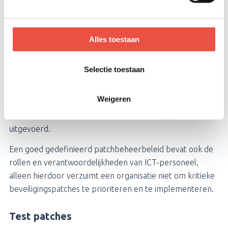
Inventariseren van systemen
Inventariseer welke software en hardware je gebruikt,
Alles toestaan
inclusief besturingssystemen, applicaties en
netwerkapparatuur. Ontwikkel vervolgens een
Selectie toestaan
patchbeheerbeleid, waarin je duidelijke richtlijnen en
procedures opstelt voor het verwerken van deze
Weigeren
software en hardware. Dit is van belang omdat dan
patches consistent en effectief worden toegepast en
uitgevoerd.
Een goed gedefinieerd patchbeheerbeleid bevat ook de
rollen en verantwoordelijkheden van ICT-personeel,
alleen hierdoor verzuimt een organisatie niet om kritieke
beveiligingspatches te prioriteren en te implementeren.
Test patches