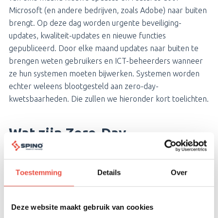
Microsoft (en andere bedrijven, zoals Adobe) naar buiten
brengt. Op deze dag worden urgente beveiliging-
updates, kwaliteit-updates en nieuwe functies
gepubliceerd. Door elke maand updates naar buiten te
brengen weten gebruikers en ICT-beheerders wanneer
ze hun systemen moeten bijwerken. Systemen worden
echter weleens blootgesteld aan zero-day-
kwetsbaarheden. Die zullen we hieronder kort toelichten.
Wat zijn Zero-Day
Kwetsbaarheden?
Een
Zero-Day Kwetsbaarheid
is een kwetsbaarheid in
Toestemming
Details
Over
een systeem of apparaat die is bekendgemaakt, maar
nog niet is gepatcht. De ontwikkelaars van de software
hebben dit probleem dus nog niet ontdekt of nog geen
Deze website maakt gebruik van cookies