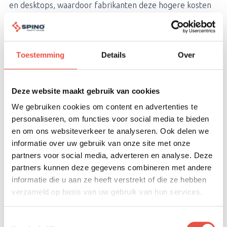
en desktops, waardoor fabrikanten deze hogere kosten
doorberekenen aan klanten.
Het is daarbij geen eenmalige stijging die snel weer
verdwijnt. De schaarste is zelfs zo groot dat fabrikanten
Toestemming
Details
Over
verwachten dat ze in 2026 niet aan de volledige
marktvraag kunnen voldoen. Hierdoor worden
werkplekken structureel duurder en is het lastig om te
Deze website maakt gebruik van cookies
voorspellen wanneer prijzen weer zullen stabiliseren.
We gebruiken cookies om content en advertenties te
personaliseren, om functies voor social media te bieden
Wat betekent dit voor
en om ons websiteverkeer te analyseren. Ook delen we
informatie over uw gebruik van onze site met onze
organisaties?
partners voor social media, adverteren en analyse. Deze
partners kunnen deze gegevens combineren met andere
Organisaties gaan de schaarste en prijsstijgingen onder
informatie die u aan ze heeft verstrekt of die ze hebben
andere merken bij het bestellen van nieuwe laptops of
verzameld op basis van uw gebruik van hun services.
desktops. Verder zijn standaardconfiguraties minder
vanzelfsprekend beschikbaar en zijn gewenste
uitbreidingen, zoals extra geheugen of opslag, lastiger of
Toestemmingsselectie