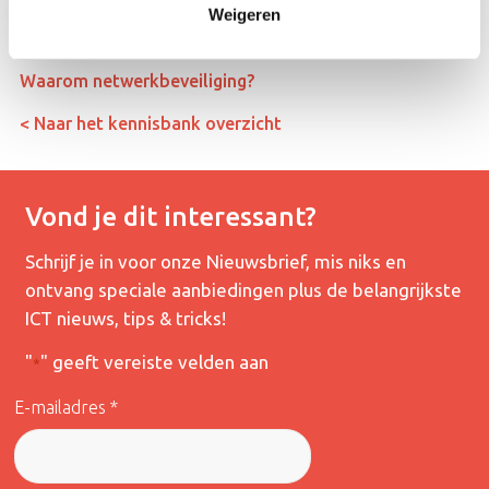
Gevaar openbare oplaadpunten; hackers hacken je
Weigeren
telefoon
Waarom netwerkbeveiliging?
< Naar het kennisbank overzicht
Vond je dit interessant?
Schrijf je in voor onze Nieuwsbrief, mis niks en
ontvang speciale aanbiedingen plus de belangrijkste
ICT nieuws, tips & tricks!
"
" geeft vereiste velden aan
*
E-mailadres *