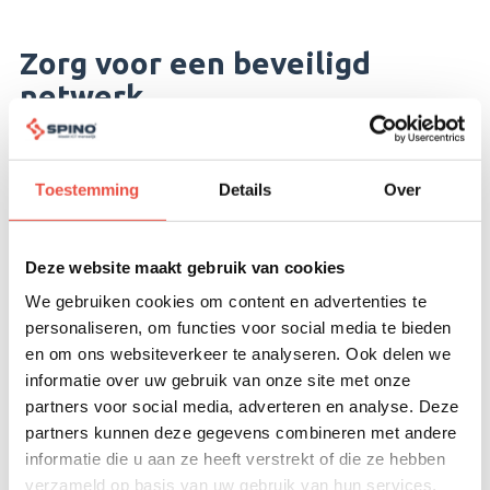
Zorg voor een beveiligd
netwerk
Om te zorgen dat het netwerk niet wordt geschonden, is
het nodig om een beveiligde wifi-verbinding te hebben.
Toestemming
Details
Over
Vermijd het downloaden of openen van e-mails op
openbare netwerken en gebruik een VPN om te
voorkomen dat
bedrijfsnetwerkverbindingen
worden
Deze website maakt gebruik van cookies
getraceerd. Liever geen netwerk gebruiken? Maak dan
We gebruiken cookies om content en advertenties te
gewoon met 4G verbinding.
personaliseren, om functies voor social media te bieden
en om ons websiteverkeer te analyseren. Ook delen we
informatie over uw gebruik van onze site met onze
Vermijd openbare
partners voor social media, adverteren en analyse. Deze
oplaadpunten
partners kunnen deze gegevens combineren met andere
informatie die u aan ze heeft verstrekt of die ze hebben
Hackers kunnen openbare
USB oplaadpunten
verzameld op basis van uw gebruik van hun services.