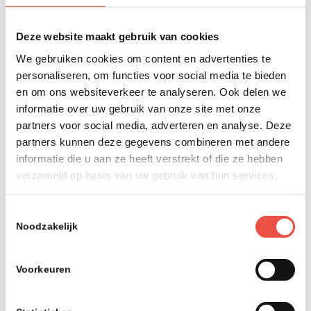
Het zoveelste bericht op nu.nl over een bedrijf
waar de security tekort schiet
Deze website maakt gebruik van cookies
We gebruiken cookies om content en advertenties te
personaliseren, om functies voor social media te bieden
en om ons websiteverkeer te analyseren. Ook delen we
Mag ik één kilo cloud,
informatie over uw gebruik van onze site met onze
alstublieft?
partners voor social media, adverteren en analyse. Deze
partners kunnen deze gegevens combineren met andere
informatie die u aan ze heeft verstrekt of die ze hebben
verzameld op basis van uw gebruik van hun services.
🕐 3 minuten lezen
Tegenwoordig wordt alles maar ‘cloud’ genoemd.
Toestemmingsselectie
Noodzakelijk
Vraag 10 mensen wat ‘cloud’ betekent en je krijgt
10 verschillende antwoorden.
Voorkeuren