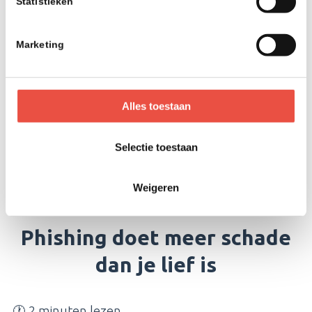
Statistieken
Microsoft Teams haalt Slack
in!
Marketing
🕐 2 minuten lezen
Alles toestaan
Wereldwijd gebruiken meer dan 19 miljoen
mensen Microsoft Teams waarvan ruim 13 miljoen
Selectie toestaan
dagelijks.
Weigeren
Phishing doet meer schade
dan je lief is
🕐 2 minuten lezen